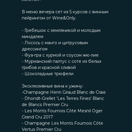
В меню вечера сет из 5 курсов с винным
пейрингом от Wine&Only.
- Гребешок с земляникой и молодым
миндалем
- Лосось с манго и цитрусовым
дрессингом
- Фуа-гра с хурмой и соусом жю-лие
- Мурманский палтус с соте из белых
грибов и красной сливой
- Шоколадные трюфели
Эксклюзивные вина к ужину:
-Champagne Henri Giraud Blanc de Craie
- Dhondt-Grellet 'Les Terres Fines' Blanc
de Blancs Premier Cru
- Les Monts Fournois Côte Mesnil Oger
Grand Cru 2017
- Champagne Les Monts Fournois Côte
Vertus Premier Cru