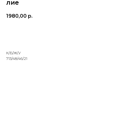
лие
1980,00
р.
Заказать
К/Б/Ж/У
713/48/46/21