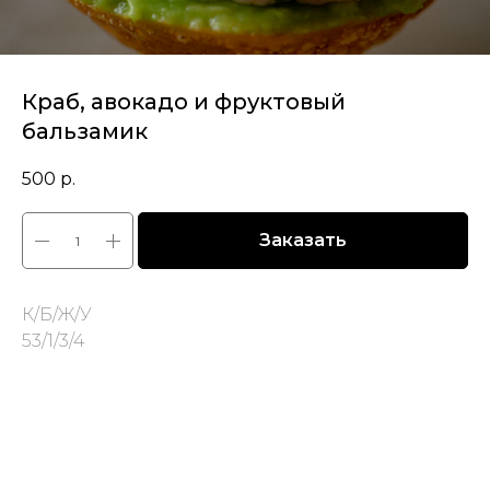
Краб, авокадо и фруктовый
бальзамик
500
р.
Заказать
К/Б/Ж/У
53/1/3/4