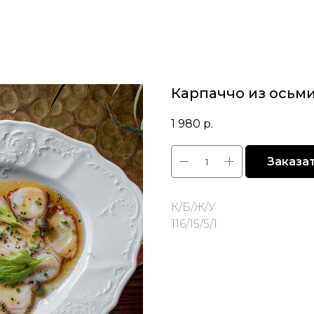
Карпаччо из осьм
1 980
р.
Заказа
К/Б/Ж/У
116/15/5/1