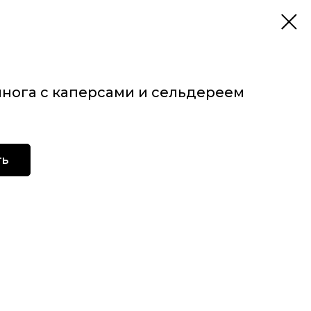
инога с каперсами и сельдереем
ть