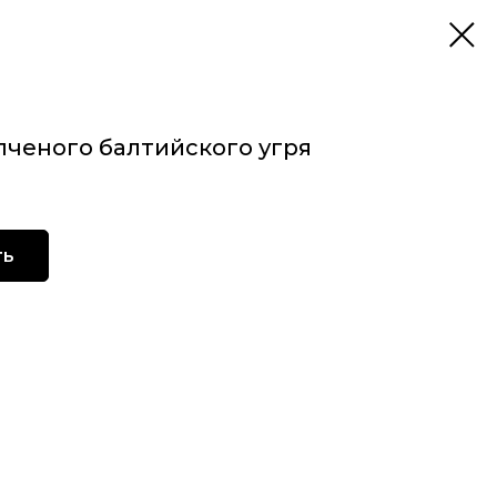
опченого балтийского угря
ть