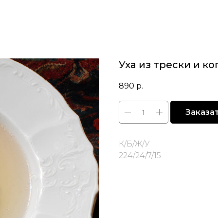
Уха из трески и к
890
р.
Заказа
К/Б/Ж/У
224/24/7/15