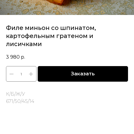
Филе миньон со шпинатом,
картофельным гратеном и
лисичками
3 980
р.
Заказать
К/Б/Ж/У
671/50/45/14