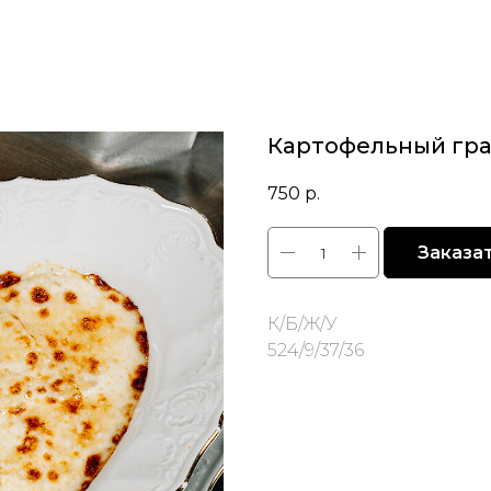
Картофельный гра
750
р.
Заказа
К/Б/Ж/У
524/9/37/36