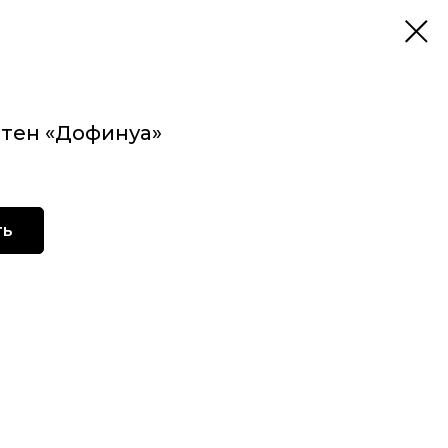
тен «Дофинуа»
ть