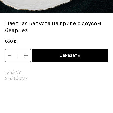
Цветная капуста на гриле с соусом
беарнез
850
р.
Заказать
К/Б/Ж/У
515/16/37/27